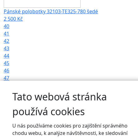
Pánské polobotky 32103-TE325-780 šedé
2 500 Kč
40
41
42
43
44
45
46
47
Dodání do 2 týdnů
Tato webová stránka
používá cookies
U nás používáme cookies pro zajištění správného
chodu webu, k analýze návštěvnosti, ke sledování