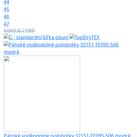
44
45
46
47
Dodání do 2 týdnů
Pánské voděodolné polobotky 32151-TE095-506 modré