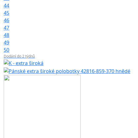
44
45
46
47
48
49
50
Dodání do 2 týdnů