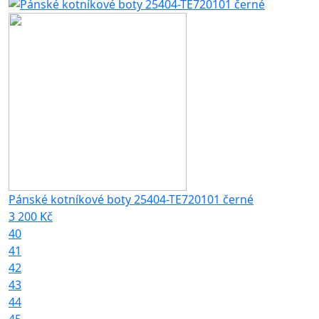
Pánské kotníkové boty 25404-TE720101 černé
3 200 Kč
40
41
42
43
44
45