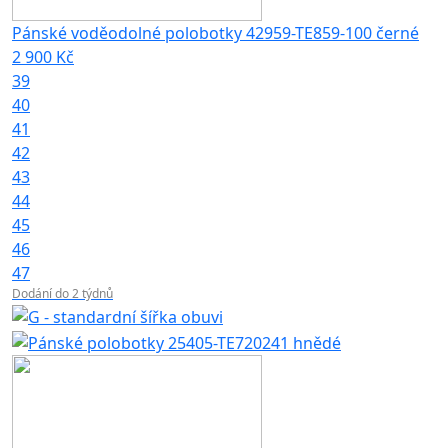
Pánské voděodolné polobotky 42959-TE859-100 černé
2 900 Kč
39
40
41
42
43
44
45
46
47
Dodání do 2 týdnů