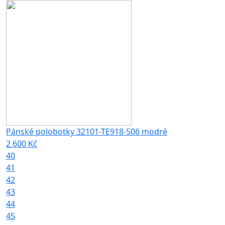
Pánské polobotky 32101-TE918-506 modré
2 600 Kč
40
41
42
43
44
45