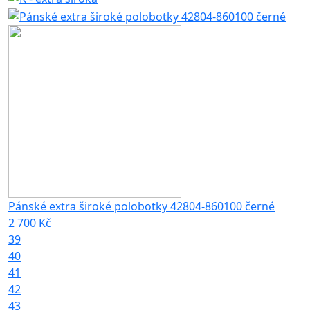
Pánské extra široké polobotky 42804-860100 černé
2 700 Kč
39
40
41
42
43