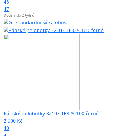
46
47
Dodání do 2 týdnů
Pánské polobotky 32103-TE325-100 černé
2 500 Kč
40
41