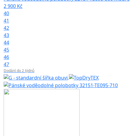
2 900 Kč
40
41
42
43
44
45
46
47
Dodání do 2 týdnů