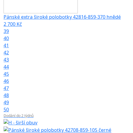
Pánské extra široké polobotky 42816-859-370 hnědé
2 700 Kč
39
40
41
42
43
44
45
46
47
48
49
50
Dodání do 2 týdnů