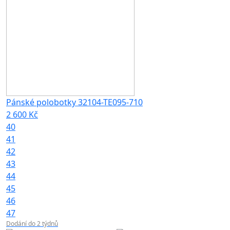
Pánské polobotky 32104-TE095-710
2 600 Kč
40
41
42
43
44
45
46
47
Dodání do 2 týdnů