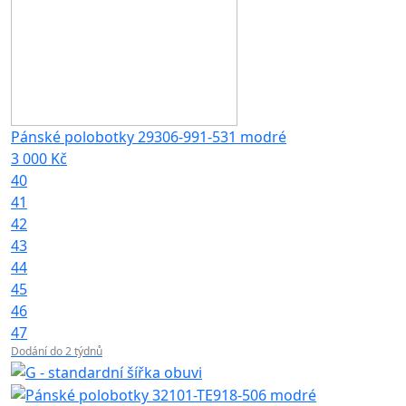
Pánské polobotky 29306-991-531 modré
3 000 Kč
40
41
42
43
44
45
46
47
Dodání do 2 týdnů