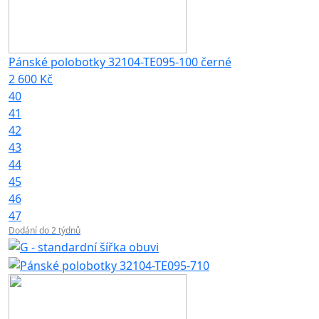
Pánské polobotky 32104-TE095-100 černé
2 600 Kč
40
41
42
43
44
45
46
47
Dodání do 2 týdnů