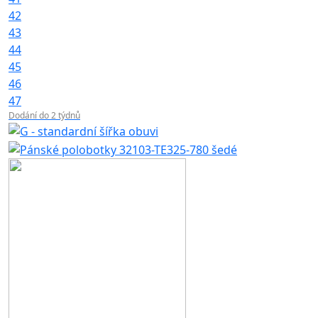
42
43
44
45
46
47
Dodání do 2 týdnů