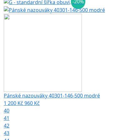
-20%
Pánské nazouváky 40301-146-500 modré
1 200 Kč
960 Kč
40
41
42
43