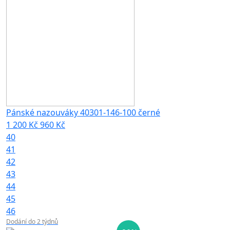
Pánské nazouváky 40301-146-100 černé
1 200 Kč
960 Kč
40
41
42
43
44
45
46
Dodání do 2 týdnů