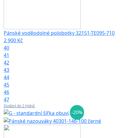
Pánské voděodolné polobotky 32151-TE095-710
2 900 Kč
40
41
42
43
44
45
46
47
Dodání do 2 týdnů
-20%