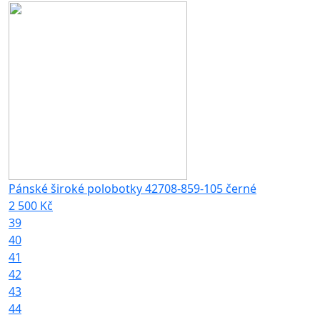
Pánské široké polobotky 42708-859-105 černé
2 500 Kč
39
40
41
42
43
44