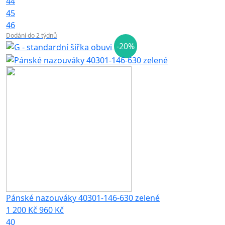
44
45
46
Dodání do 2 týdnů
-20%
Pánské nazouváky 40301-146-630 zelené
1 200 Kč
960 Kč
40