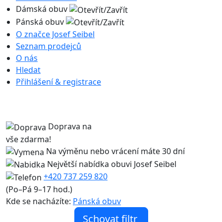
Dámská obuv
Pánská obuv
O značce Josef Seibel
Seznam prodejců
O nás
Hledat
Přihlášení & registrace
Doprava na
vše zdarma!
Na výměnu nebo
vrácení máte 30 dní
Největší nabídka obuvi Josef Seibel
+420 737 259 820
(Po–Pá 9–17 hod.)
Kde se nacházíte:
Pánská obuv
Schovat filtr