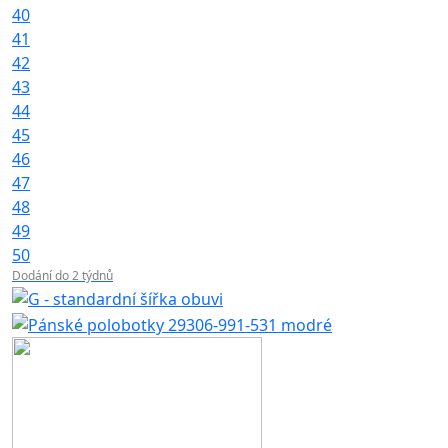
40
41
42
43
44
45
46
47
48
49
50
Dodání do 2 týdnů