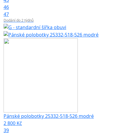
46
47
Dodání do 2 týdnů
Pánské polobotky 25332-518-526 modré
2 800 Kč
39