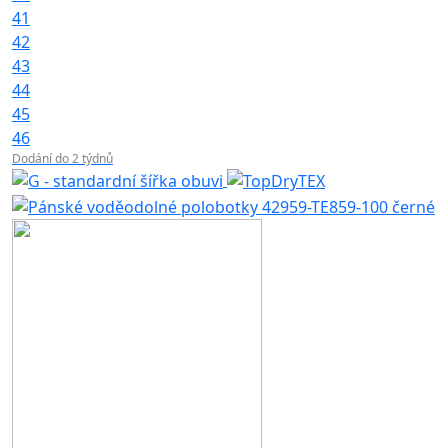
41
42
43
44
45
46
Dodání do 2 týdnů