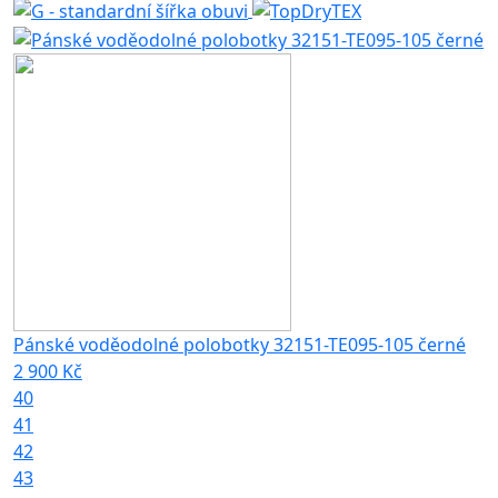
Pánské voděodolné polobotky 32151-TE095-105 černé
2 900 Kč
40
41
42
43