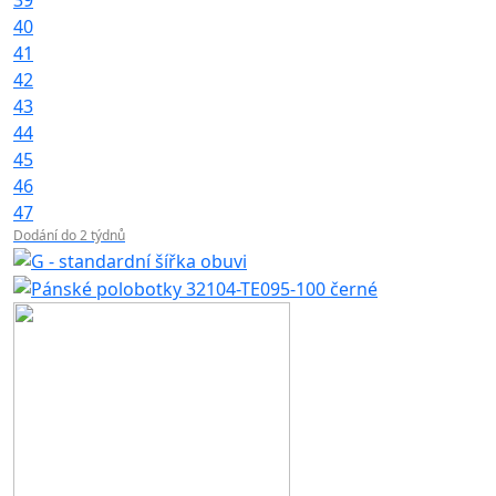
40
41
42
43
44
45
46
47
Dodání do 2 týdnů