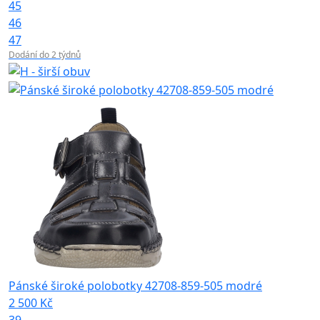
45
46
47
Dodání do 2 týdnů
Pánské široké polobotky 42708-859-505 modré
2 500 Kč
39