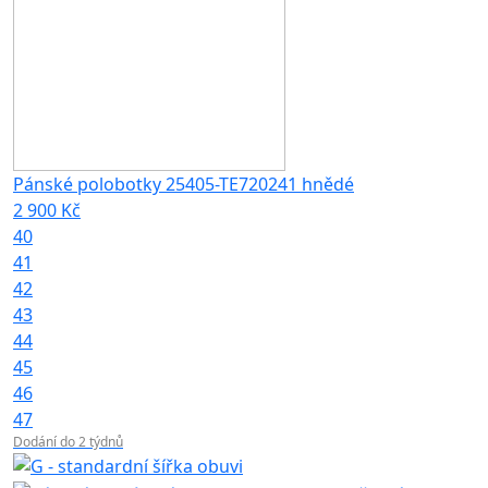
Pánské polobotky 25405-TE720241 hnědé
2 900 Kč
40
41
42
43
44
45
46
47
Dodání do 2 týdnů