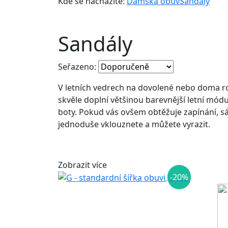
Kde se nacházíte:
Dámská obuv
Sandály
Sandály
Seřazeno:
V letních vedrech na dovolené nebo doma r
skvěle doplní většinou barevnější letní mó
boty. Pokud vás ovšem obtěžuje zapínání, sá
jednoduše vklouznete a můžete vyrazit.
Zobrazit více
-20%