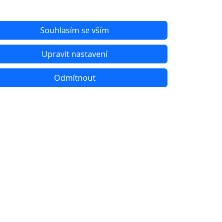
Souhlasím se vším
Upravit nastavení
Odmítnout