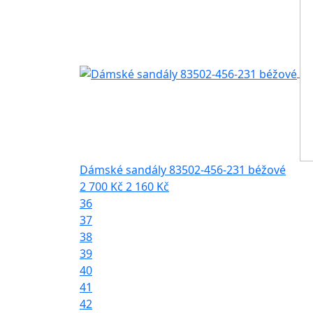
Dámské sandály 83502-456-231 béžové
2 700 Kč
2 160 Kč
36
37
38
39
40
41
42