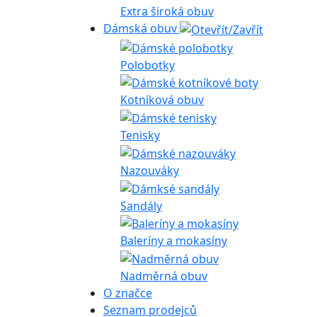
Extra široká obuv
Dámská obuv
Polobotky
Kotníková obuv
Tenisky
Nazouváky
Sandály
Baleríny a mokasíny
Nadměrná obuv
O značce
Seznam prodejců