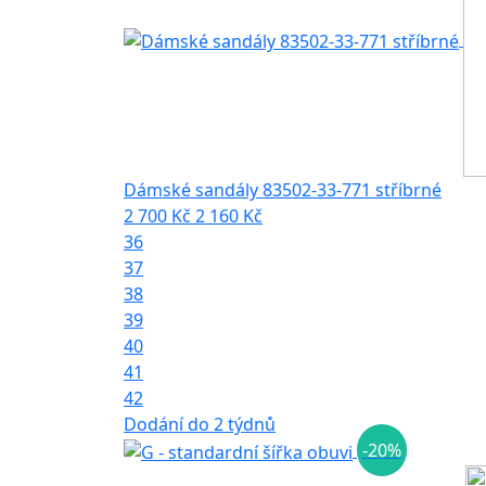
Dámské sandály 83502-33-771 stříbrné
2 700 Kč
2 160 Kč
36
37
38
39
40
41
42
Dodání do 2 týdnů
-20%