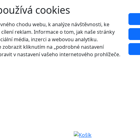
používá cookies
ávného chodu webu, k analýze návštěvnosti, ke
 cílení reklam. Informace o tom, jak naše stránky
ciální média, inzerci a webovou analytiku.
 zobrazit kliknutím na „podrobné nastavení
ravit v nastavení vašeho internetového prohlížeče.
Udělejte si radost s 20% slevou na letní boty!