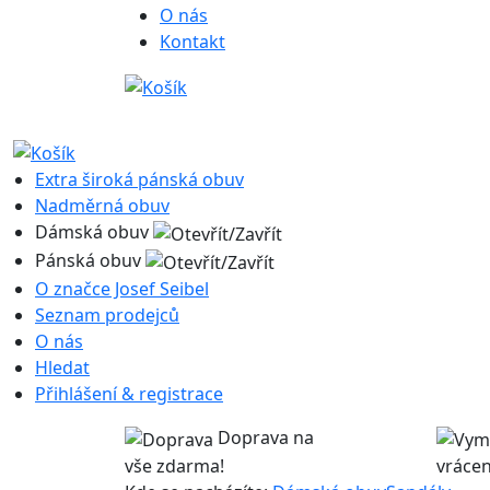
O nás
Kontakt
Extra široká pánská obuv
Nadměrná obuv
Dámská obuv
Pánská obuv
O značce Josef Seibel
Seznam prodejců
O nás
Hledat
Přihlášení & registrace
Doprava na
vše zdarma!
vrácen