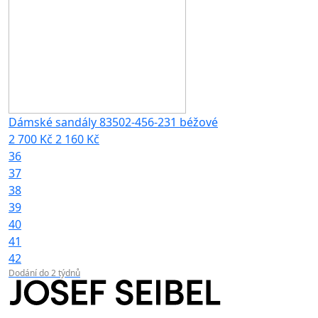
Dámské sandály 83502-456-231 béžové
2 700 Kč
2 160 Kč
36
37
38
39
40
41
42
Dodání do 2 týdnů