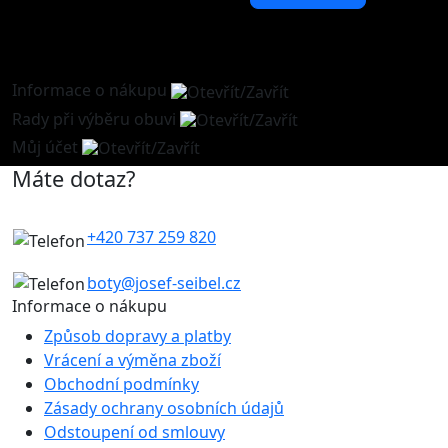
Informace o nákupu
Rady při výběru obuvi
Můj účet
Máte dotaz?
+420 737 259 820
boty@josef-seibel.cz
Informace o nákupu
Způsob dopravy a platby
Vrácení a výměna zboží
Obchodní podmínky
Zásady ochrany osobních údajů
Odstoupení od smlouvy