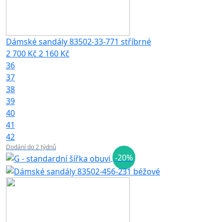
Dámské sandály 83502-33-771 stříbrné
2 700 Kč
2 160 Kč
36
37
38
39
40
41
42
Dodání do 2 týdnů
-20%