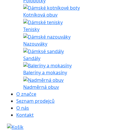
Polobotky
Kotníková obuv
Tenisky
Nazouváky
Sandály
Baleríny a mokasíny
Nadměrná obuv
O značce
Seznam prodejců
O nás
Kontakt