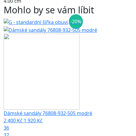
4.00 cm
Mohlo by se vám líbit
-20%
Dámské sandály 76808-932-505 modré
2 400 Kč
1 920 Kč
36
37