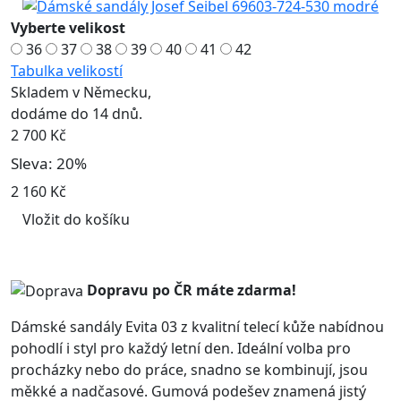
Vyberte velikost
36
37
38
39
40
41
42
Tabulka velikostí
Skladem v Německu,
dodáme do 14 dnů.
2 700 Kč
Sleva: 20%
2 160 Kč
Vložit do košíku
Dopravu po ČR máte
zdarma!
Dámské sandály Evita 03 z kvalitní telecí kůže nabídnou
pohodlí i styl pro každý letní den. Ideální volba pro
procházky nebo do práce, snadno se kombinují, jsou
měkké a nadčasové. Gumová podešev znamená jistý