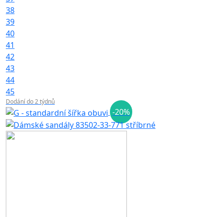
38
39
40
41
42
43
44
45
Dodání do 2 týdnů
-20%