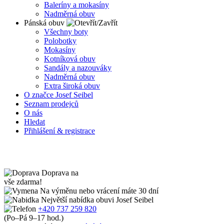
Baleríny a mokasíny
Nadměrná obuv
Pánská obuv
Všechny boty
Polobotky
Mokasíny
Kotníková obuv
Sandály a nazouváky
Nadměrná obuv
Extra široká obuv
O značce Josef Seibel
Seznam prodejců
O nás
Hledat
Přihlášení & registrace
Doprava na
vše zdarma!
Na výměnu nebo
vrácení máte 30 dní
Největší nabídka obuvi Josef Seibel
+420 737 259 820
(Po–Pá 9–17 hod.)