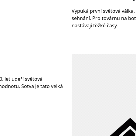
Vypuká první světová válka. 
sehnání. Pro továrnu na boty
nastávají těžké časy.
0. let udeří světová
odnotu. Sotva je tato velká
.