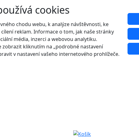
používá cookies
ávného chodu webu, k analýze návštěvnosti, ke
 cílení reklam. Informace o tom, jak naše stránky
ciální média, inzerci a webovou analytiku.
 zobrazit kliknutím na „podrobné nastavení
ravit v nastavení vašeho internetového prohlížeče.
Udělejte si radost s 20% slevou na letní boty!