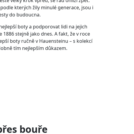
estě velký krok vpřed, se rád ohlíží zpět.
podle kterých žily minulé generace, jsou i
cesty do budoucna.
 nejlepší boty a podporovat lidi na jejich
ce 1886 stejně jako dnes. A fakt, že v roce
epší boty ručně v Hauensteinu – s kolekcí
odobně tím nejlepším důkazem.
přes bouře