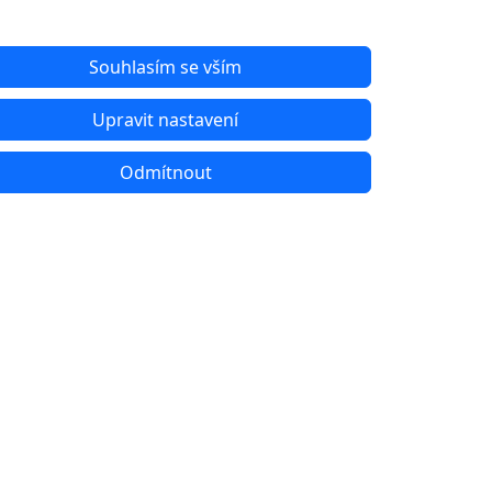
Souhlasím se vším
Upravit nastavení
Odmítnout