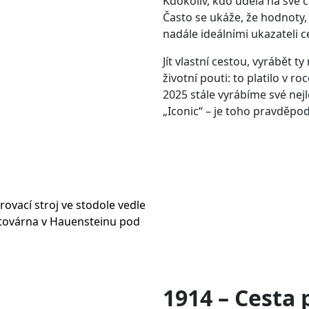
Kdokoliv, kdo udělá na své c
Často se ukáže, že hodnoty, 
nadále ideálními ukazateli 
Jít vlastní cestou, vyrábět ty
životní pouti: to platilo v ro
2025 stále vyrábíme své nejl
„Iconic“ – je toho pravděp
ěrovací stroj ve stodole vedle
 továrna v Hauensteinu pod
1914 – Cesta 