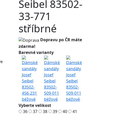
Seibel 83502-
33-771
stříbrné
Dopravu po ČR máte
zdarma!
Barevné varianty
ve
Vyberte velikost
36
37
38
39
40
41