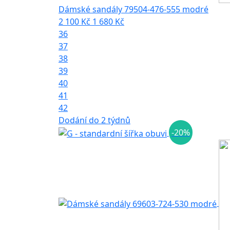
Dámské sandály 79504-476-555 modré
2 100 Kč
1 680 Kč
36
37
38
39
40
41
42
Dodání do 2 týdnů
-20%