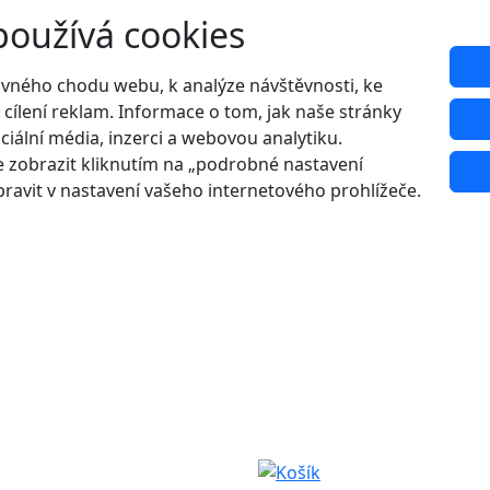
používá cookies
ávného chodu webu, k analýze návštěvnosti, ke
 cílení reklam. Informace o tom, jak naše stránky
ciální média, inzerci a webovou analytiku.
 zobrazit kliknutím na „podrobné nastavení
ravit v nastavení vašeho internetového prohlížeče.
Udělejte si radost s 20% slevou na letní boty!