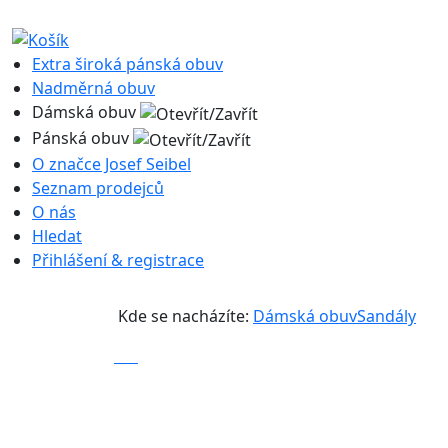
Extra široká pánská obuv
Nadměrná obuv
Dámská obuv
Pánská obuv
O značce Josef Seibel
Seznam prodejců
O nás
Hledat
Přihlášení & registrace
Kde se nacházíte:
Dámská obuv
Sandály