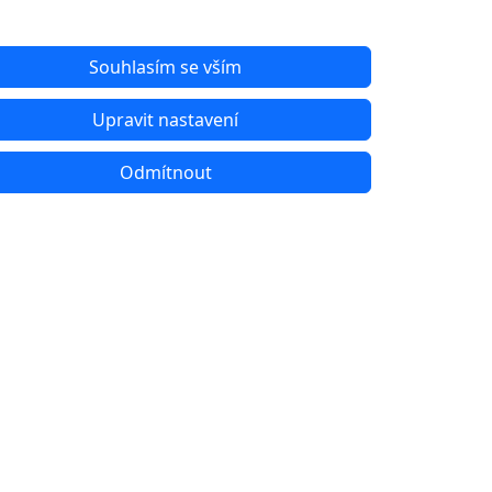
Souhlasím se vším
Upravit nastavení
Odmítnout