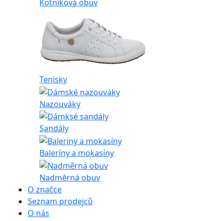
Kotníková obuv
Tenisky
Nazouváky
Sandály
Baleríny a mokasíny
Nadměrná obuv
O značce
Seznam prodejců
O nás