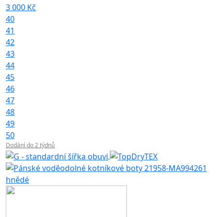
3 000 Kč
40
41
42
43
44
45
46
47
48
49
50
Dodání do 2 týdnů