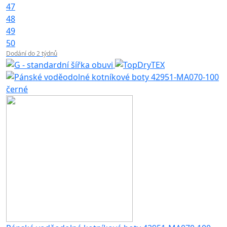
47
48
49
50
Dodání do 2 týdnů