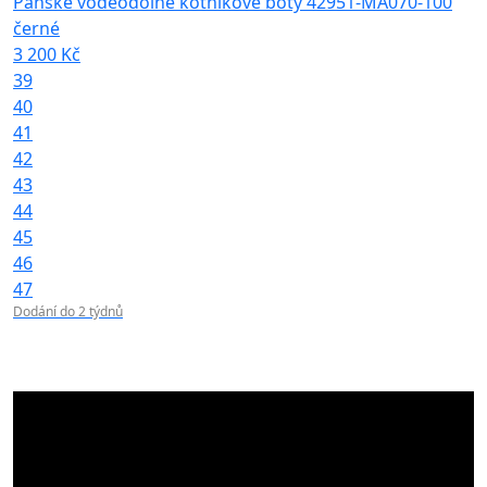
Pánské voděodolné kotníkové boty 42951-MA070-100
černé
3 200 Kč
39
40
41
42
43
44
45
46
47
Dodání do 2 týdnů