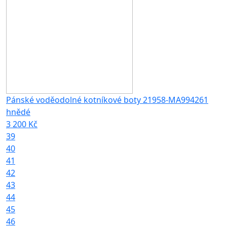
Pánské voděodolné kotníkové boty 21958-MA994261
hnědé
3 200 Kč
39
40
41
42
43
44
45
46