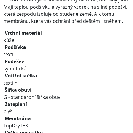
Mají teplou podšívku a výrazný vzorek na silné podešvi,
která zespodu izoluje od studené země. A k tomu
membránu, která vás ochrání před deštěm i sněhem.
Vrchní materiál
kůže
Podšívka
textil
Podešev
syntetická
Vnitřní stélka
textilní
Šířka obuvi
G - standardní šířka obuvi
Zateplení
plyš
Membrána
TopDryTEX
Výška podpatku