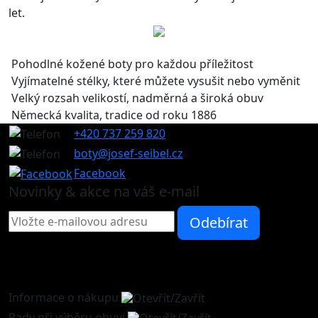
let.
Pohodlné kožené boty pro každou příležitost
Vyjímatelné stélky, které můžete vysušit nebo vyměnit
Velký rozsah velikostí, nadměrná a široká obuv
Německá kvalita, tradice od roku 1886
+420 737 259 820
boty@josef-seibel.cz
Facebook
Novinky & akce na váš e-mail
Informace o nákupu
Rady při výběru obuvi