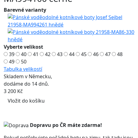
Barevné varianty
Vyberte velikost
39
40
41
42
43
44
45
46
47
48
49
50
Tabulka velikostí
Skladem v Německu,
dodáme do 14 dnů.
3 200 Kč
Vložit do košíku
Dopravu po ČR máte
zdarma!
Pokud potřebujete pořádné boty na zimu, tak tady jsou.