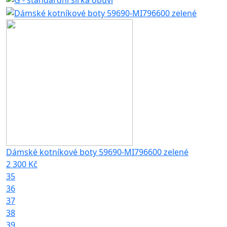
Dámské kotníkové boty 59690-MI796600 zelené
2 300 Kč
35
36
37
38
39