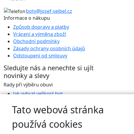
boty@josef-seibel.cz
Informace o nákupu
Způsob dopravy a platby
Vrácení a výměna zboží
Obchodní podmínky
Zásady ochrany osobních údajů
Odstoupení od smlouvy
Sledujte nás
a nenechte si ujít
novinky a slevy
Rady při výběru obuvi
Jak vybrat velikost bot
Jak pečovat o boty
Tato webová stránka
Blog
Historie
používá cookies