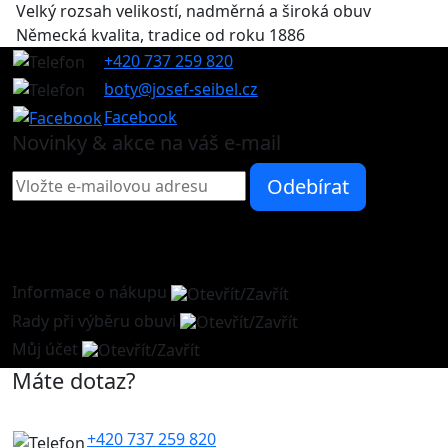
Velký rozsah velikostí, nadměrná a široká obuv
Německá kvalita, tradice od roku 1886
+420 737 259 820
boty@josef-seibel.cz
Facebook
Novinky & akce na váš e-mail
Informace o nákupu
Rady při výběru obuvi
Můj účet
Máte dotaz?
+420 737 259 820