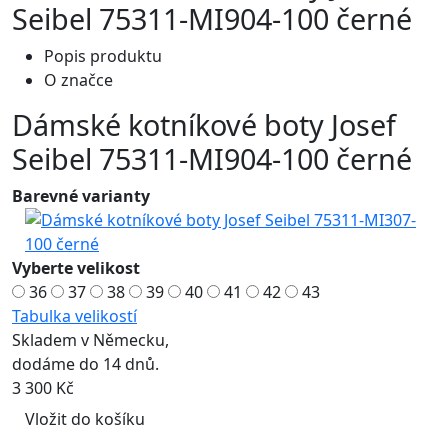
Seibel 75311-MI904-100 černé
Popis produktu
O značce
Dámské kotníkové boty Josef
Seibel 75311-MI904-100 černé
Barevné varianty
Vyberte velikost
36
37
38
39
40
41
42
43
Tabulka velikostí
Skladem v Německu,
dodáme do 14 dnů.
3 300 Kč
Vložit do košíku