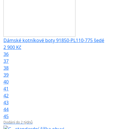
Dámské kotníkové boty 91850-PL110-775 šedé
2 900 Kč
36
37
38
39
40
41
42
43
44
45
Dodání do 2 týdnů