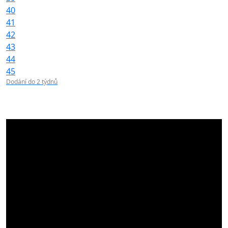
40
41
42
43
44
45
Dodání do 2 týdnů