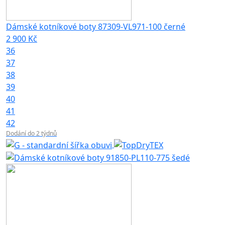
Dámské kotníkové boty 87309-VL971-100 černé
2 900 Kč
36
37
38
39
40
41
42
Dodání do 2 týdnů