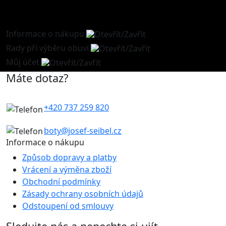
Informace o nákupu
Rady při výběru obuvi
Můj účet
Máte dotaz?
+420 737 259 820
boty@josef-seibel.cz
Informace o nákupu
Způsob dopravy a platby
Vrácení a výměna zboží
Obchodní podmínky
Zásady ochrany osobních údajů
Odstoupení od smlouvy