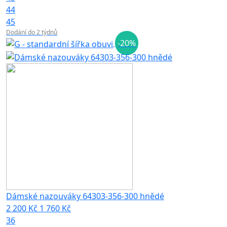
44
45
Dodání do 2 týdnů
-20%
Dámské nazouváky 64303-356-300 hnědé
2 200 Kč
1 760 Kč
36