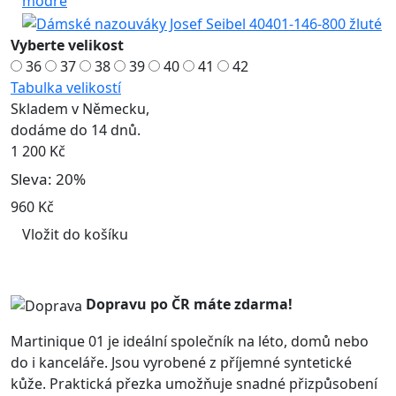
Vyberte velikost
36
37
38
39
40
41
42
Tabulka velikostí
Skladem v Německu,
dodáme do 14 dnů.
1 200 Kč
Sleva: 20%
960 Kč
Vložit do košíku
Dopravu po ČR máte
zdarma!
Martinique 01 je ideální společník na léto, domů nebo
do i kanceláře. Jsou vyrobené z příjemné syntetické
kůže. Praktická přezka umožňuje snadné přizpůsobení