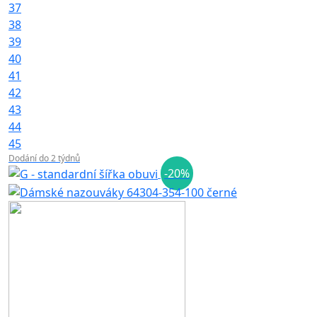
37
38
39
40
41
42
43
44
45
Dodání do 2 týdnů
-20%