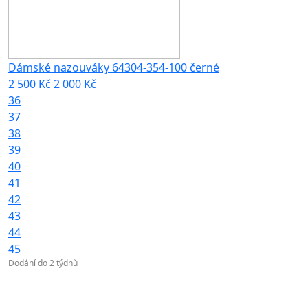
Dámské nazouváky 64304-354-100 černé
2 500 Kč
2 000 Kč
36
37
38
39
40
41
42
43
44
45
Dodání do 2 týdnů