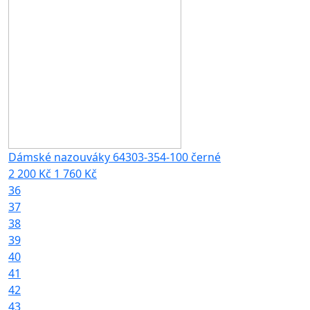
Dámské nazouváky 64303-354-100 černé
2 200 Kč
1 760 Kč
36
37
38
39
40
41
42
43