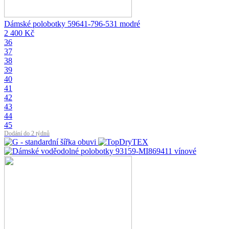
Dámské polobotky 59641-796-531 modré
2 400 Kč
36
37
38
39
40
41
42
43
44
45
Dodání do 2 týdnů