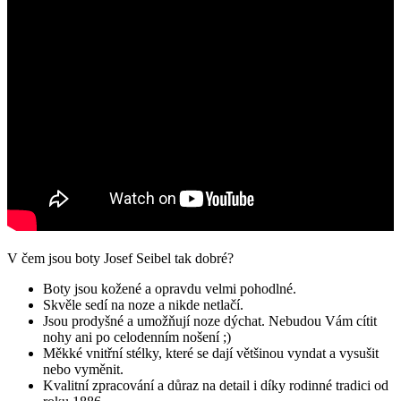
V čem jsou boty Josef Seibel tak dobré?
Boty jsou kožené a opravdu velmi pohodlné.
Skvěle sedí na noze a nikde netlačí.
Jsou prodyšné a umožňují noze dýchat. Nebudou Vám cítit
nohy ani po celodenním nošení ;)
Měkké vnitřní stélky, které se dají většinou vyndat a vysušit
nebo vyměnit.
Kvalitní zpracování a důraz na detail i díky rodinné tradici od