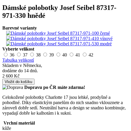
Dámské polobotky Josef Seibel 87317-
971-330 hnědé
Barevné varianty
Vyberte velikost
36
37
38
39
40
41
42
Tabulka velikostí
Skladem v Německu,
dodáme do 14 dnů.
2 600 Kč
Vložit do košíku
Dopravu po ČR máte
zdarma!
Celokožené polobotky Charlotte 17 jsou lehké, prodyšné a
pohodlné. Díky elastickým panelům do nich snadno vklouznete a
zároveň dobře sedí. Neutrální barva a design se snadno kombinuje,
vypadají dobře ke kalhotám i k sukni.
Vrchní materiál
kůže