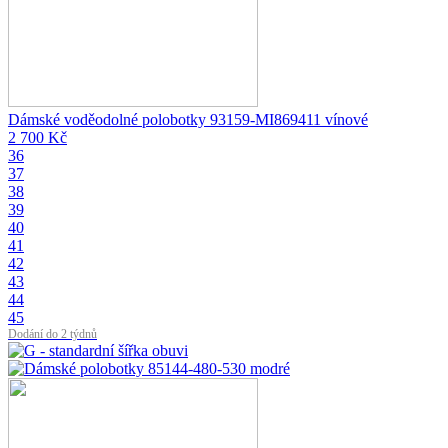
Dámské voděodolné polobotky 93159-MI869411 vínové
2 700 Kč
36
37
38
39
40
41
42
43
44
45
Dodání do 2 týdnů