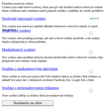
Podrobné nastavení cookies
Cookies jsou malé textové soubory, které jsou při vaší návštěvě našich webových stránek
těmito stránkami nebo stránkami našich partnerů zasílány a ukládány do vašeho prohlížeče.
Nezbytné (provozní) cookies
aktivní
Tyto cookies jsou nutné pro zajištění základní funkčnosti webových stránek a k jejich
zabezpečení.
Analytické cookies
Tyto cookies nám pomáhají pochopit, jak naše webové stránky používáte, a tím stránky
zlepšit a přizpůsobit je vašim potřebám.
Marketingové cookies
Tyto cookies nám umožňují sledovat chování návštěvníků našich webových stránek a lépe
přizpůsobit naši reklamu vašim zájmům.
Souhlas s marketingovými aktivitami
Tento souhlas je určen pro zpracování Vaší emailové adresy za účelem cílení reklamy na
základě first party dat v reklamních systémem Facebook Ads, Google Ads a Sklik.
Souhlas s personalizovanou reklamou
Tento souhlas uděluje za účelem cílení personalizované reklamy.
Souhlasím se vším