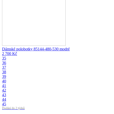
Dámské polobotky 85144-480-530 modré
2 700 Kč
35
36
37
38
39
40
41
42
43
44
45
Dodání do 2 týdnů