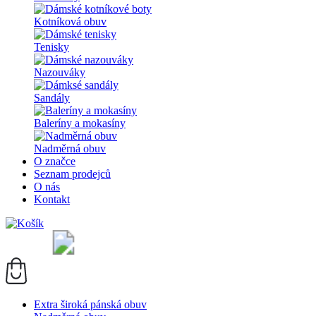
Kotníková obuv
Tenisky
Nazouváky
Sandály
Baleríny a mokasíny
Nadměrná obuv
O značce
Seznam prodejců
O nás
Kontakt
Extra široká pánská obuv