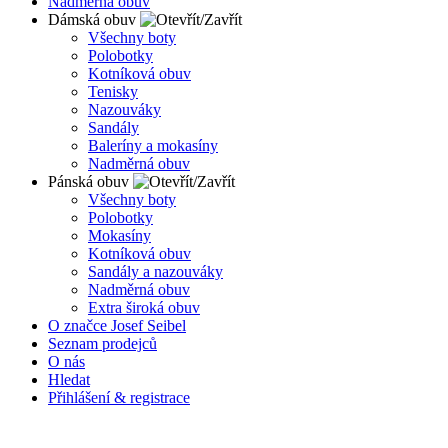
Nadměrná obuv
Dámská obuv
Všechny boty
Polobotky
Kotníková obuv
Tenisky
Nazouváky
Sandály
Baleríny a mokasíny
Nadměrná obuv
Pánská obuv
Všechny boty
Polobotky
Mokasíny
Kotníková obuv
Sandály a nazouváky
Nadměrná obuv
Extra široká obuv
O značce Josef Seibel
Seznam prodejců
O nás
Hledat
Přihlášení & registrace