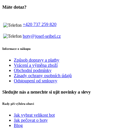
Máte dotaz?
+420 737 259 820
boty@josef-seibel.cz
Informace o nákupu
Způsob dopravy a platby
Vrácení a výměna zboží
Obchodní podmínky
Zásady ochrany osobních údajů
Odstoupení od smlouvy
Sledujte nás
a nenechte si ujít novinky a slevy
Rady při výběru obuvi
Jak vybrat velikost bot
Jak pečovat o boty
Blog