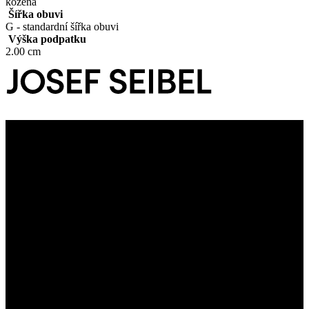
kožená
Šířka obuvi
G - standardní šířka obuvi
Výška podpatku
2.00 cm