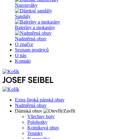
Nazouváky
Sandály
Baleríny a mokasíny
Nadměrná obuv
O značce
Seznam prodejců
O nás
Kontakt
Extra široká pánská obuv
Nadměrná obuv
Dámská obuv
Všechny boty
Polobotky
Kotníková obuv
Tenisky
Nazouváky