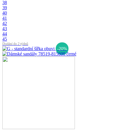
38
39
40
41
42
43
44
45
Dodání do 2 týdnů
-20%