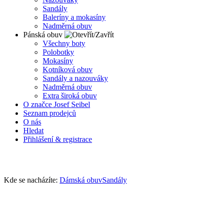
Sandály
Baleríny a mokasíny
Nadměrná obuv
Pánská obuv
Všechny boty
Polobotky
Mokasíny
Kotníková obuv
Sandály a nazouváky
Nadměrná obuv
Extra široká obuv
O značce Josef Seibel
Seznam prodejců
O nás
Hledat
Přihlášení & registrace
Kde se nacházíte:
Dámská obuv
Sandály