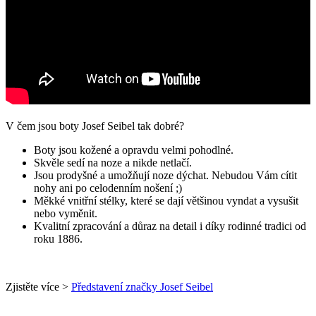
V čem jsou boty Josef Seibel tak dobré?
Boty jsou kožené a opravdu velmi pohodlné.
Skvěle sedí na noze a nikde netlačí.
Jsou prodyšné a umožňují noze dýchat. Nebudou Vám cítit
nohy ani po celodenním nošení ;)
Měkké vnitřní stélky, které se dají většinou vyndat a vysušit
nebo vyměnit.
Kvalitní zpracování a důraz na detail i díky rodinné tradici od
roku 1886.
Zjistěte více >
Představení značky Josef Seibel