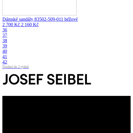
Dámské sandály 83502-509-011 béžové
2 700 Kč
2 160 Kč
36
37
38
39
40
41
42
Dodání do 2 týdnů