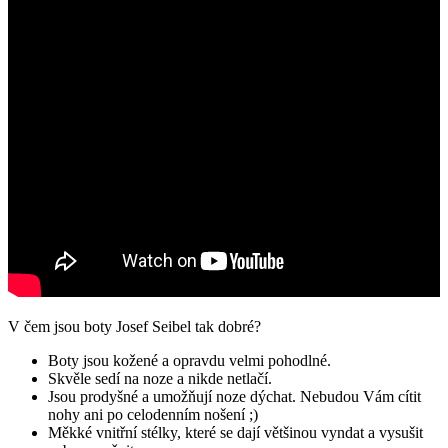
V čem jsou boty Josef Seibel tak dobré?
Boty jsou kožené a opravdu velmi pohodlné.
Skvěle sedí na noze a nikde netlačí.
Jsou prodyšné a umožňují noze dýchat. Nebudou Vám cítit
nohy ani po celodenním nošení ;)
Měkké vnitřní stélky, které se dají většinou vyndat a vysušit