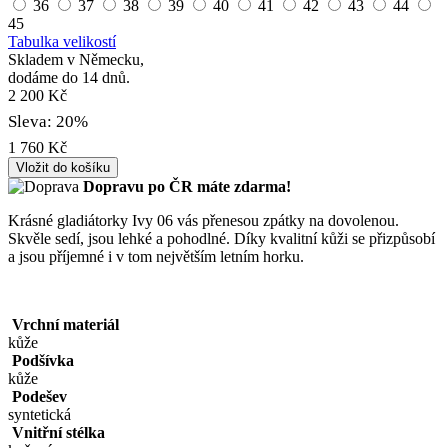
36
37
38
39
40
41
42
43
44
45
Tabulka velikostí
Skladem v Německu,
dodáme do 14 dnů.
2 200 Kč
Sleva: 20%
1 760 Kč
Vložit do košíku
Dopravu po ČR máte
zdarma!
Krásné gladiátorky Ivy 06 vás přenesou zpátky na dovolenou.
Skvěle sedí, jsou lehké a pohodlné. Díky kvalitní kůži se přizpůsobí
a jsou příjemné i v tom největším letním horku.
Vrchní materiál
kůže
Podšívka
kůže
Podešev
syntetická
Vnitřní stélka