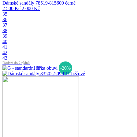
Dámské sandály 78519-815600 černé
2 500 Kč
2 000 Kč
35
36
37
38
39
40
41
42
43
Dodání do 2 týdnů
-20%