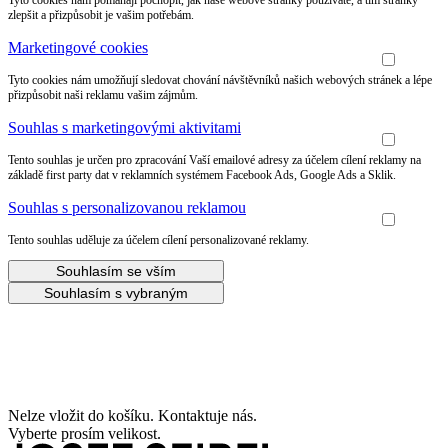
Tyto cookies nám pomáhají pochopit, jak naše webové stránky používáte, a tím stránky
zlepšit a přizpůsobit je vašim potřebám.
Marketingové cookies
Tyto cookies nám umožňují sledovat chování návštěvníků našich webových stránek a lépe
přizpůsobit naši reklamu vašim zájmům.
Souhlas s marketingovými aktivitami
Tento souhlas je určen pro zpracování Vaší emailové adresy za účelem cílení reklamy na
základě first party dat v reklamních systémem Facebook Ads, Google Ads a Sklik.
Souhlas s personalizovanou reklamou
Tento souhlas uděluje za účelem cílení personalizované reklamy.
Souhlasím se vším
Souhlasím s vybraným
Udělejte si radost s 20% slevou na letní boty!
Nelze vložit do košíku. Kontaktuje nás.
Vyberte prosím velikost.