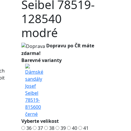
Seibel 78519-
128540
modré
Dopravu po ČR máte
zdarma!
Barevné varianty
ich
bit
Vyberte velikost
36
37
38
39
40
41