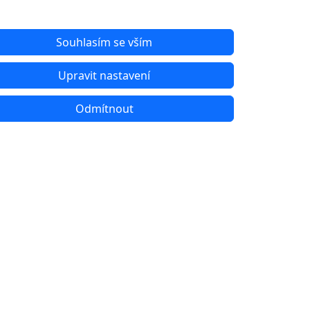
Souhlasím se vším
Upravit nastavení
Odmítnout