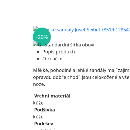
-20%
Popis produktu
O značce
Měkké, pohodlné a lehké sandály mají zajíma
opravdu dobře chodí, jsou celokožené a všec
noze.
Vrchní materiál
kůže
Podšívka
kůže
Podešev