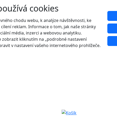
používá cookies
ávného chodu webu, k analýze návštěvnosti, ke
 cílení reklam. Informace o tom, jak naše stránky
ciální média, inzerci a webovou analytiku.
 zobrazit kliknutím na „podrobné nastavení
ravit v nastavení vašeho internetového prohlížeče.
Udělejte si radost s 20% slevou na letní boty!