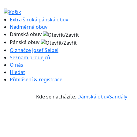
Extra široká pánská obuv
Nadměrná obuv
Dámská obuv
Pánská obuv
O značce Josef Seibel
Seznam prodejců
O nás
Hledat
Přihlášení & registrace
Kde se nacházíte:
Dámská obuv
Sandály