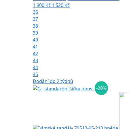
1 900 Kč
1 520 Kč
36
37
38
39
40
41
42
43
44
45
Dodání do 2 týdnů
-20%