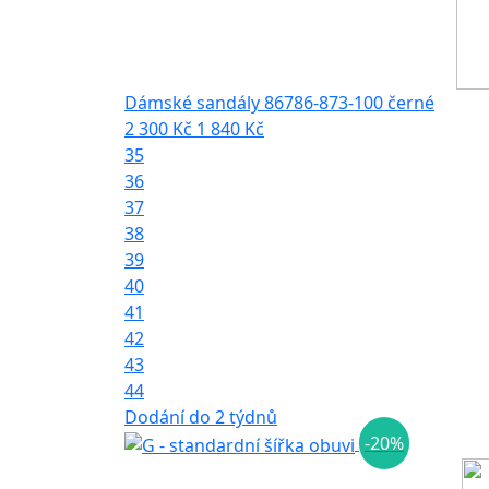
Dámské sandály 86786-873-100 černé
2 300 Kč
1 840 Kč
35
36
37
38
39
40
41
42
43
44
Dodání do 2 týdnů
-20%