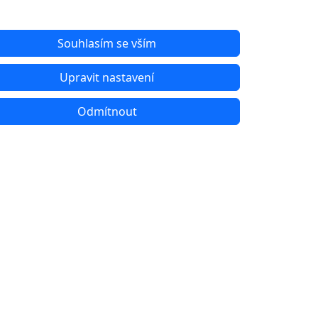
Souhlasím se vším
Upravit nastavení
Odmítnout