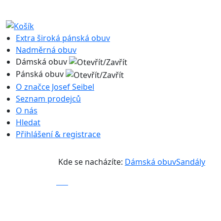
Extra široká pánská obuv
Nadměrná obuv
Dámská obuv
Pánská obuv
O značce Josef Seibel
Seznam prodejců
O nás
Hledat
Přihlášení & registrace
Kde se nacházíte:
Dámská obuv
Sandály