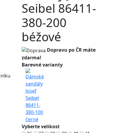
Seibel 86411-
380-200
béžové
Dopravu po ČR máte
zdarma!
Barevné varianty
tníku
Vyberte velikost