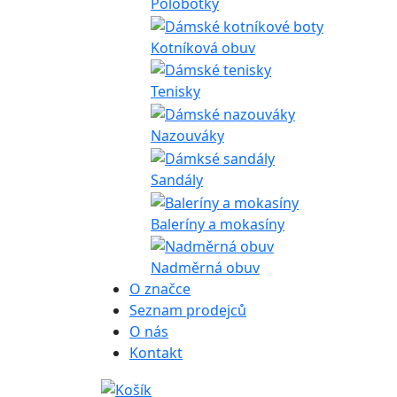
Polobotky
Kotníková obuv
Tenisky
Nazouváky
Sandály
Baleríny a mokasíny
Nadměrná obuv
O značce
Seznam prodejců
O nás
Kontakt