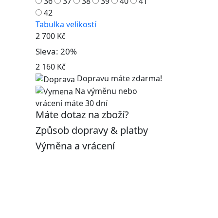
36
37
38
39
40
41
42
Tabulka velikostí
2 700 Kč
Sleva: 20%
2 160 Kč
Dopravu máte zdarma!
Na výměnu nebo
vrácení máte 30 dní
Máte dotaz na zboží?
Způsob dopravy & platby
Výměna a vrácení