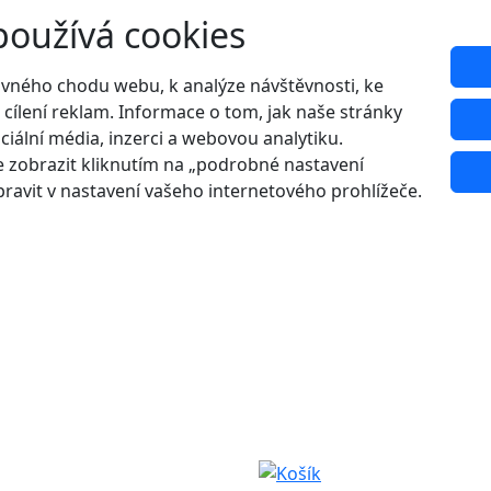
používá cookies
ávného chodu webu, k analýze návštěvnosti, ke
 cílení reklam. Informace o tom, jak naše stránky
ciální média, inzerci a webovou analytiku.
 zobrazit kliknutím na „podrobné nastavení
ravit v nastavení vašeho internetového prohlížeče.
Udělejte si radost s 20% slevou na letní boty!