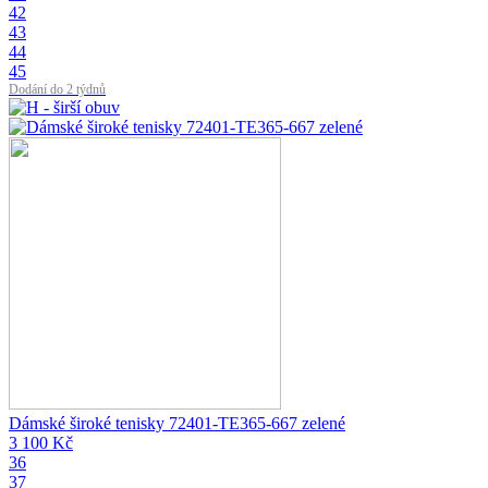
42
43
44
45
Dodání do 2 týdnů
Dámské široké tenisky 72401-TE365-667 zelené
3 100 Kč
36
37