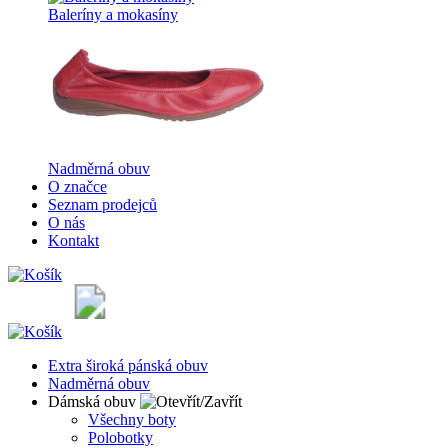
Baleríny a mokasíny
Nadměrná obuv
O značce
Seznam prodejců
O nás
Kontakt
Extra široká pánská obuv
Nadměrná obuv
Dámská obuv
Všechny boty
Polobotky