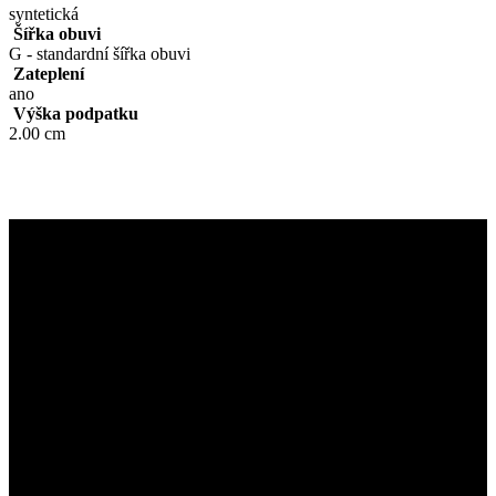
syntetická
Šířka obuvi
G - standardní šířka obuvi
Zateplení
ano
Výška podpatku
2.00 cm