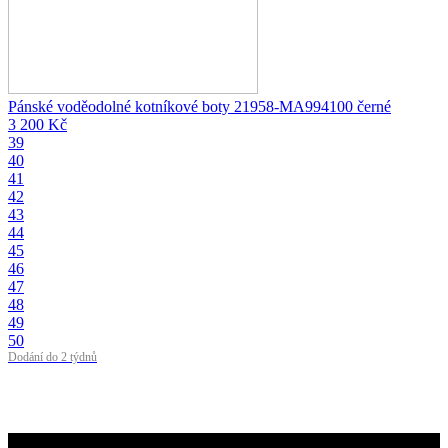
Pánské voděodolné kotníkové boty 21958-MA994100 černé
3 200 Kč
39
40
41
42
43
44
45
46
47
48
49
50
Dodání do 2 týdnů