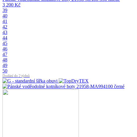
3 200 Kč
39
40
41
42
43
44
45
46
47
48
49
50
Dodání do 2 týdnů