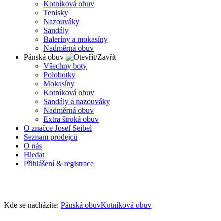
Kotníková obuv
Tenisky
Nazouváky
Sandály
Baleríny a mokasíny
Nadměrná obuv
Pánská obuv
Všechny boty
Polobotky
Mokasíny
Kotníková obuv
Sandály a nazouváky
Nadměrná obuv
Extra široká obuv
O značce Josef Seibel
Seznam prodejců
O nás
Hledat
Přihlášení & registrace
Kde se nacházíte:
Pánská obuv
Kotníková obuv