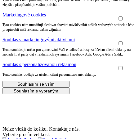
Tyto cookies nám pomáhají pochopit, jak naše webové stránky používáte, a tím stránky
zlepšit a přizpůsobit je vašim potřebám.
Marketingové cookies
Tyto cookies nám umožňují sledovat chování návštěvníků našich webových stránek a lépe
přizpůsobit naši reklamu vašim zájmům.
Souhlas s marketingovými aktivitami
Tento souhlas je určen pro zpracování Vaší emailové adresy za účelem cílení reklamy na
základě first party dat v reklamních systémem Facebook Ads, Google Ads a Sklik.
Souhlas s personalizovanou reklamou
Tento souhlas uděluje za účelem cílení personalizované reklamy.
Souhlasím se vším
Souhlasím s vybraným
Udělejte si radost s 20% slevou na letní boty!
Nelze vložit do košíku. Kontaktuje nás.
Vyberte prosím velikost.