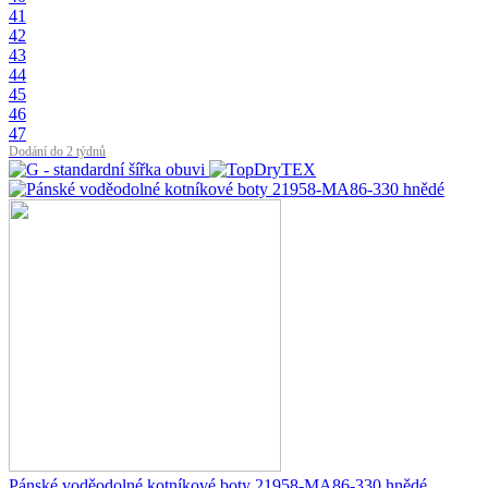
41
42
43
44
45
46
47
Dodání do 2 týdnů
Pánské voděodolné kotníkové boty 21958-MA86-330 hnědé