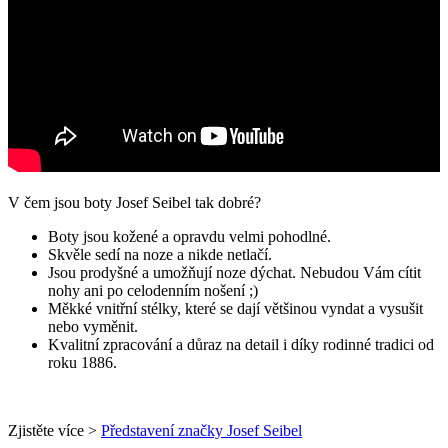
V čem jsou boty Josef Seibel tak dobré?
Boty jsou kožené a opravdu velmi pohodlné.
Skvěle sedí na noze a nikde netlačí.
Jsou prodyšné a umožňují noze dýchat. Nebudou Vám cítit
nohy ani po celodenním nošení ;)
Měkké vnitřní stélky, které se dají většinou vyndat a vysušit
nebo vyměnit.
Kvalitní zpracování a důraz na detail i díky rodinné tradici od
roku 1886.
Zjistěte více >
Představení značky Josef Seibel