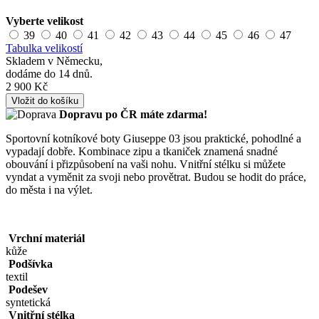
Vyberte velikost
39
40
41
42
43
44
45
46
47
Tabulka velikostí
Skladem v Německu,
dodáme do 14 dnů.
2 900 Kč
Vložit do košíku
Dopravu po ČR máte
zdarma!
Sportovní kotníkové boty Giuseppe 03 jsou praktické, pohodlné a
vypadají dobře. Kombinace zipu a tkaniček znamená snadné
obouvání i přizpůsobení na vaši nohu. Vnitřní stélku si můžete
vyndat a vyměnit za svoji nebo provětrat. Budou se hodit do práce,
do města i na výlet.
Vrchní materiál
kůže
Podšívka
textil
Podešev
syntetická
Vnitřní stélka