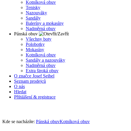
Kotníková obuv
Tenisky
Nazouváky
Sandály
Baleríny a mokasíny
Nadměrná obuv
Pánská obuv
Všechny boty
Polobotky
Mokasíny
Kotníková obuv
Sandály a nazouváky
Nadměrná obuv
Extra široká obuv
O značce Josef Seibel
Seznam prodejců
O nás
Hledat
Přihlášení & registrace
Kde se nacházíte:
Pánská obuv
Kotníková obuv