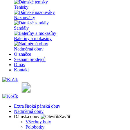
Tenisky
Nazouváky
Sandály
Baleríny a mokasíny
Nadměrná obuv
O značce
Seznam prodejců
O nás
Kontakt
Extra široká pánská obuv
Nadměrná obuv
Dámská obuv
Všechny boty
Polobotky