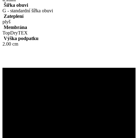
Šířka obuvi
G - standardní šířka obuvi
Zateplení
plyš
Membrána
TopDryTEX
Výška podpatku
2.00 cm