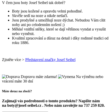
V čem jsou boty Josef Seibel tak dobré?
Boty jsou kožené a opravdu velmi pohodlné.
Skvěle sedí na noze a nikde netlačí.
Jsou prodyšné a umožňují noze dýchat. Nebudou Vám cítit
nohy ani po celodenním nošení ;)
Měkké vnitřní stélky, které se dají většinou vyndat a vysušit
nebo vyměnit.
Kvalitní zpracování a důraz na detail i díky rodinné tradici od
roku 1886.
Zjistěte více >
Představení značky Josef Seibel
Dopravu máte zdarma!
Na výměnu nebo
vrácení máte 30 dní
Máte dotaz na zboží?
Zajímají vás podrobnosti o tomto produktu? Napište nám
na boty@josef-seibel.cz . Nebo nám zavolejte na 737 259 820.