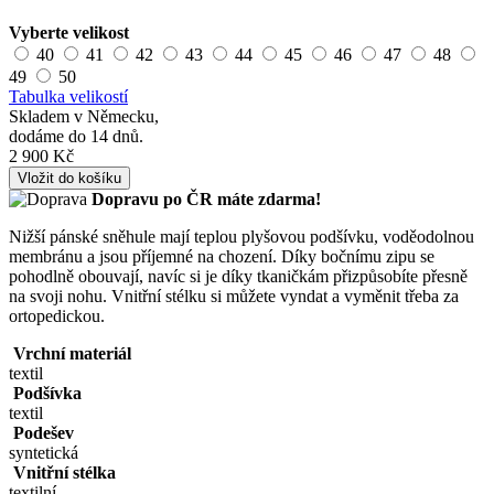
Vyberte velikost
40
41
42
43
44
45
46
47
48
49
50
Tabulka velikostí
Skladem v Německu,
dodáme do 14 dnů.
2 900 Kč
Vložit do košíku
Dopravu po ČR máte
zdarma!
Nižší pánské sněhule mají teplou plyšovou podšívku, voděodolnou
membránu a jsou příjemné na chození. Díky bočnímu zipu se
pohodlně obouvají, navíc si je díky tkaničkám přizpůsobíte přesně
na svoji nohu. Vnitřní stélku si můžete vyndat a vyměnit třeba za
ortopedickou.
Vrchní materiál
textil
Podšívka
textil
Podešev
syntetická
Vnitřní stélka
textilní