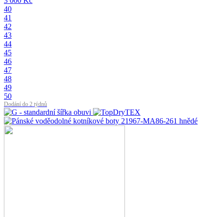
3 000 Kč
40
41
42
43
44
45
46
47
48
49
50
Dodání do 2 týdnů