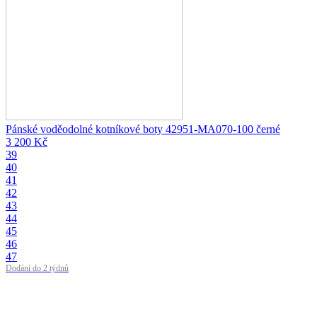
Pánské voděodolné kotníkové boty 42951-MA070-100 černé
3 200 Kč
39
40
41
42
43
44
45
46
47
Dodání do 2 týdnů