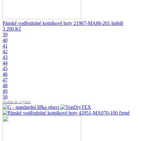
Pánské voděodolné kotníkové boty 21967-MA86-261 hnědé
3 200 Kč
39
40
41
42
43
44
45
46
47
48
49
50
Dodání do 2 týdnů