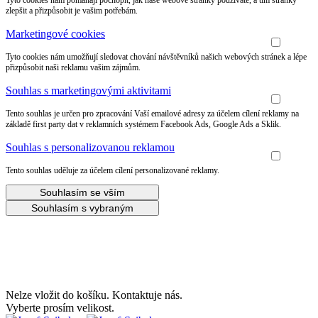
Tyto cookies nám pomáhají pochopit, jak naše webové stránky používáte, a tím stránky
zlepšit a přizpůsobit je vašim potřebám.
Marketingové cookies
Tyto cookies nám umožňují sledovat chování návštěvníků našich webových stránek a lépe
přizpůsobit naši reklamu vašim zájmům.
Souhlas s marketingovými aktivitami
Tento souhlas je určen pro zpracování Vaší emailové adresy za účelem cílení reklamy na
základě first party dat v reklamních systémem Facebook Ads, Google Ads a Sklik.
Souhlas s personalizovanou reklamou
Tento souhlas uděluje za účelem cílení personalizované reklamy.
Souhlasím se vším
Souhlasím s vybraným
Udělejte si radost s 20% slevou na letní boty!
Nelze vložit do košíku. Kontaktuje nás.
Vyberte prosím velikost.