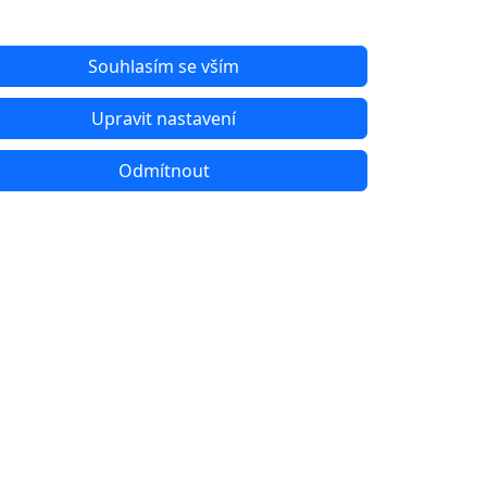
Souhlasím se vším
Upravit nastavení
Odmítnout