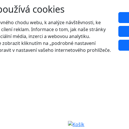
používá cookies
ávného chodu webu, k analýze návštěvnosti, ke
 cílení reklam. Informace o tom, jak naše stránky
ciální média, inzerci a webovou analytiku.
 zobrazit kliknutím na „podrobné nastavení
ravit v nastavení vašeho internetového prohlížeče.
Udělejte si radost s 20% slevou na letní boty!