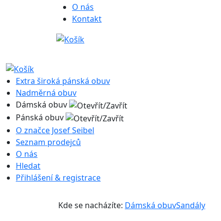
O nás
Kontakt
Extra široká pánská obuv
Nadměrná obuv
Dámská obuv
Pánská obuv
O značce Josef Seibel
Seznam prodejců
O nás
Hledat
Přihlášení & registrace
Kde se nacházíte:
Dámská obuv
Sandály