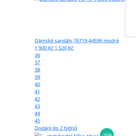
Dámské sandály 76719-44596 modré
1 900 Kč
1 520 Kč
36
37
38
39
40
41
42
43
44
45
Dodání do 2 týdnů
-20%