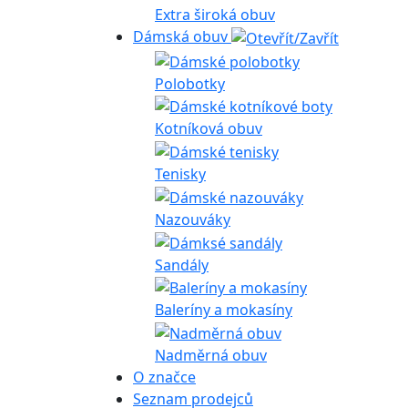
Extra široká obuv
Dámská obuv
Polobotky
Kotníková obuv
Tenisky
Nazouváky
Sandály
Baleríny a mokasíny
Nadměrná obuv
O značce
Seznam prodejců