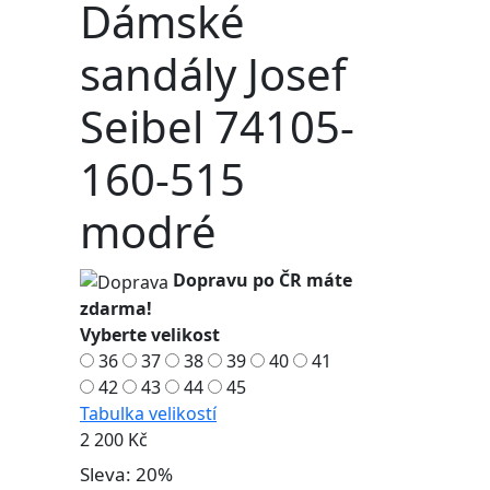
Dámské
sandály Josef
Seibel 74105-
160-515
modré
Dopravu po ČR máte
zdarma!
Vyberte velikost
36
37
38
39
40
41
42
43
44
45
Tabulka velikostí
2 200 Kč
Sleva: 20%