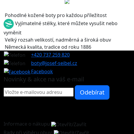
Pohodlné kožené boty pro každou příležitost
Vyjímatelné stélky, které můžete vysušit nebo
vyměnit
Velký rozsah velikostí, nadměrná a široká obuv
Německá kvalita, tradice od roku 1886
+420 737 259 820
boty@josef-seibel.cz
Facebook
Novinky & akce na váš e-mail
Informace o nákupu
Rady při výběru obuvi