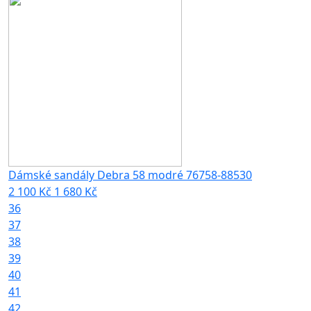
Dámské sandály Debra 58 modré 76758-88530
2 100 Kč
1 680 Kč
36
37
38
39
40
41
42