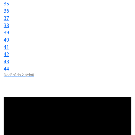
35
36
37
38
39
40
41
42
43
44
Dodání do 2 týdnů