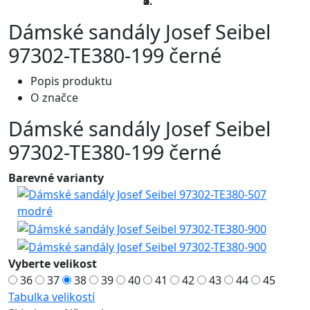
Dámské sandály Josef Seibel
97302-TE380-199 černé
Popis produktu
O značce
Dámské sandály Josef Seibel
97302-TE380-199 černé
Barevné varianty
Vyberte velikost
36
37
38
39
40
41
42
43
44
45
Tabulka velikostí