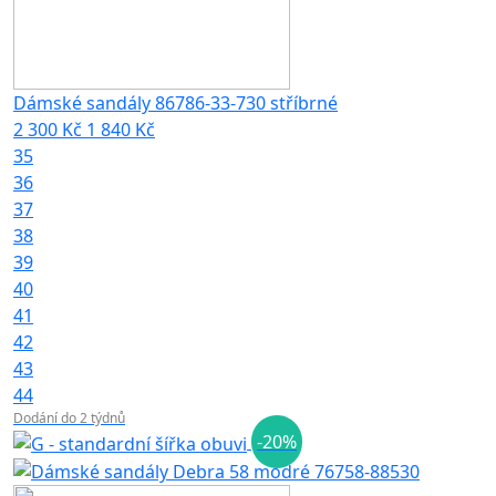
Dámské sandály 86786-33-730 stříbrné
2 300 Kč
1 840 Kč
35
36
37
38
39
40
41
42
43
44
Dodání do 2 týdnů
-20%