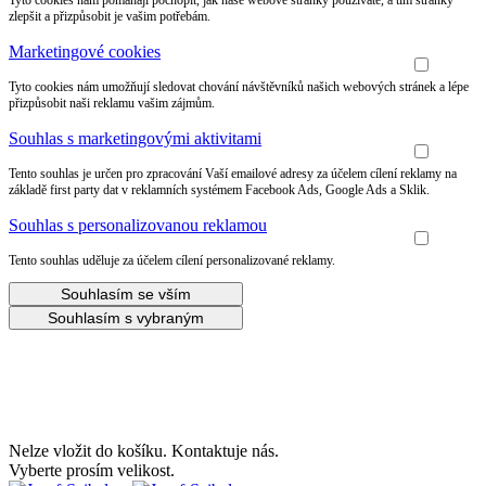
Tyto cookies nám pomáhají pochopit, jak naše webové stránky používáte, a tím stránky
zlepšit a přizpůsobit je vašim potřebám.
Marketingové cookies
Tyto cookies nám umožňují sledovat chování návštěvníků našich webových stránek a lépe
přizpůsobit naši reklamu vašim zájmům.
Souhlas s marketingovými aktivitami
Tento souhlas je určen pro zpracování Vaší emailové adresy za účelem cílení reklamy na
základě first party dat v reklamních systémem Facebook Ads, Google Ads a Sklik.
Souhlas s personalizovanou reklamou
Tento souhlas uděluje za účelem cílení personalizované reklamy.
Souhlasím se vším
Souhlasím s vybraným
Udělejte si radost s 20% slevou na letní boty!
Nelze vložit do košíku. Kontaktuje nás.
Vyberte prosím velikost.