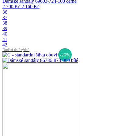
Dámské sandály 69603-724-100 černé
2 700 Kč
2 160 Kč
36
37
38
39
40
41
42
Dodání do 2 týdnů
-20%