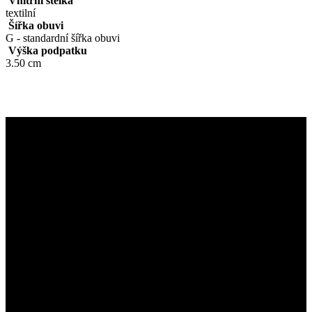
Vnitřní stélka
textilní
Šířka obuvi
G - standardní šířka obuvi
Výška podpatku
3.50 cm