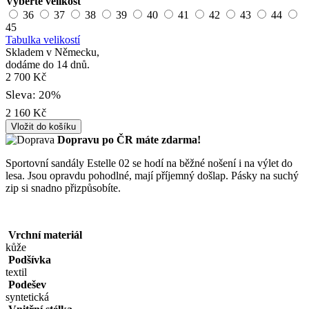
Vyberte velikost
36
37
38
39
40
41
42
43
44
45
Tabulka velikostí
Skladem v Německu,
dodáme do 14 dnů.
2 700 Kč
Sleva: 20%
2 160 Kč
Vložit do košíku
Dopravu po ČR máte
zdarma!
Sportovní sandály Estelle 02 se hodí na běžné nošení i na výlet do
lesa. Jsou opravdu pohodlné, mají příjemný došlap. Pásky na suchý
zip si snadno přizpůsobíte.
Vrchní materiál
kůže
Podšívka
textil
Podešev
syntetická