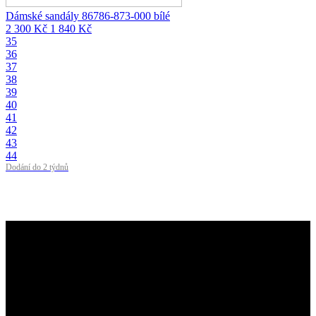
Dámské sandály 86786-873-000 bílé
2 300 Kč
1 840 Kč
35
36
37
38
39
40
41
42
43
44
Dodání do 2 týdnů