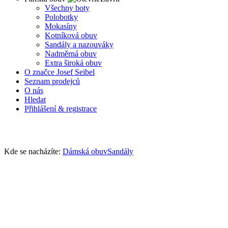
Všechny boty
Polobotky
Mokasíny
Kotníková obuv
Sandály a nazouváky
Nadměrná obuv
Extra široká obuv
O značce Josef Seibel
Seznam prodejců
O nás
Hledat
Přihlášení & registrace
Kde se nacházíte:
Dámská obuv
Sandály