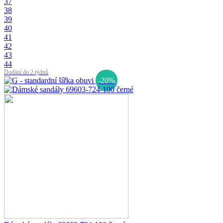
37
38
39
40
41
42
43
44
Dodání do 2 týdnů
-20%