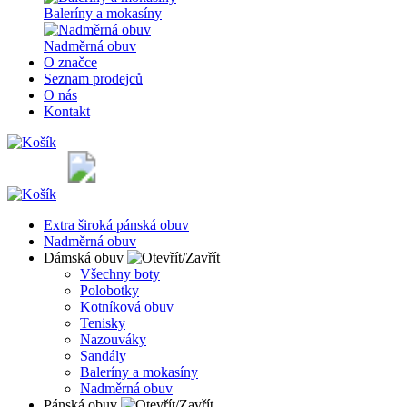
Baleríny a mokasíny
Nadměrná obuv
O značce
Seznam prodejců
O nás
Kontakt
Extra široká pánská obuv
Nadměrná obuv
Dámská obuv
Všechny boty
Polobotky
Kotníková obuv
Tenisky
Nazouváky
Sandály
Baleríny a mokasíny
Nadměrná obuv
Pánská obuv