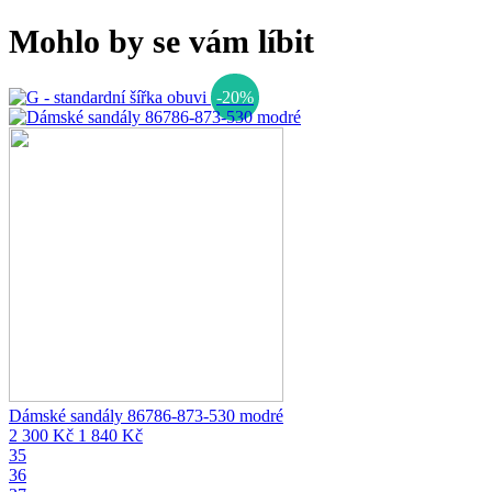
Mohlo by se vám líbit
-20%
Dámské sandály 86786-873-530 modré
2 300 Kč
1 840 Kč
35
36