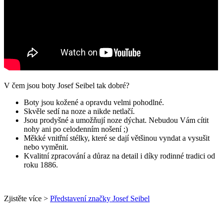
V čem jsou boty Josef Seibel tak dobré?
Boty jsou kožené a opravdu velmi pohodlné.
Skvěle sedí na noze a nikde netlačí.
Jsou prodyšné a umožňují noze dýchat. Nebudou Vám cítit
nohy ani po celodenním nošení ;)
Měkké vnitřní stélky, které se dají většinou vyndat a vysušit
nebo vyměnit.
Kvalitní zpracování a důraz na detail i díky rodinné tradici od
roku 1886.
Zjistěte více >
Představení značky Josef Seibel