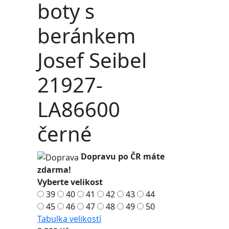
boty s
beránkem
Josef Seibel
21927-
LA86600
černé
Dopravu po ČR máte
zdarma!
Vyberte velikost
39
40
41
42
43
44
45
46
47
48
49
50
Tabulka velikostí