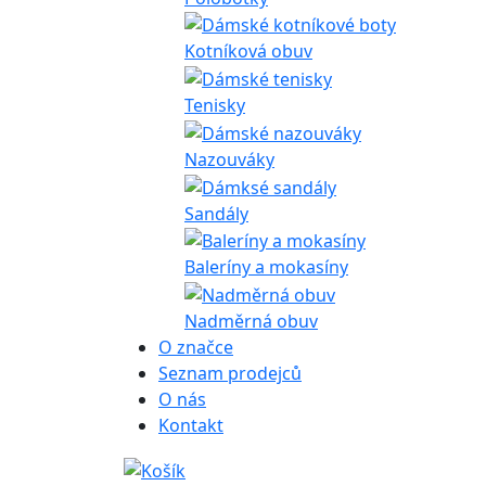
Kotníková obuv
Tenisky
Nazouváky
Sandály
Baleríny a mokasíny
Nadměrná obuv
O značce
Seznam prodejců
O nás
Kontakt