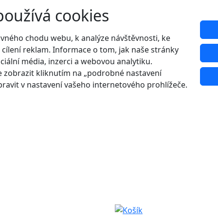
používá cookies
ávného chodu webu, k analýze návštěvnosti, ke
 cílení reklam. Informace o tom, jak naše stránky
ciální média, inzerci a webovou analytiku.
 zobrazit kliknutím na „podrobné nastavení
ravit v nastavení vašeho internetového prohlížeče.
Udělejte si radost s 20% slevou na letní boty!