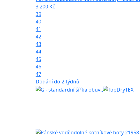
3 200 Kč
39
40
41
42
43
44
45
46
47
Dodání do 2 týdnů