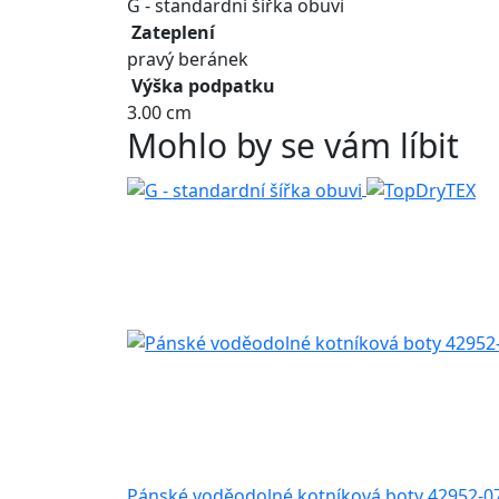
G - standardní šířka obuvi
Zateplení
pravý beránek
Výška podpatku
3.00 cm
Mohlo by se vám líbit
Pánské voděodolné kotníková boty 42952-0