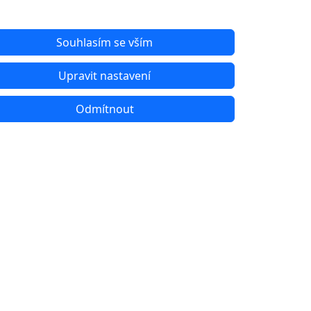
Souhlasím se vším
Upravit nastavení
Odmítnout